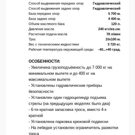
Способ выдвижения передних опор
Гидравлический
Способ выдвижения задних опор
Гидравлический
База передних опор
5 700 м.
База задних опор
4 400 м.
Объем масляного бака
120 л.
Давление масла
240 кгс/кв.см.
Расчетная подача масла
78 л/мин
Трос
10х100 м.
Вес с техническими жидкостями
3 720 кг.
Рабочая температура окружающей среды
-40...+40 град.
ОСОБЕННОСТИ:
- Увеличена грузоподъёмность до 7 000 кг на
минимальном вылете и до 400 кг на
максимальном вылете
- Установлены гидравлические приборы
безопасности
- Установлен один гидроцилиндр подъема
стрелы (на предыдущих моделях было два)
- 6-ти кратная запасовка троса, вместо 4-х
кратной
- Установлена парковка крюковой подвески
- На лебедке установлен ограничитель размотки
троса