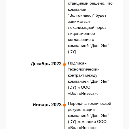
станциями решено, что
компания
"Волгоинвест" будет
заниматься
локализацией через
лицензионное
соглашение с
компанией "Донг Янг"
(DY).
Подписан
Декабрь 2022
технологический
контракт между
компанией "Донг Янг"
(DY) и ООО
«ВолгоИнвест».
Передача технической
Январь 2023
документации
компанией "Донг Янг"
(DY) компании ООО
«ВолгоИнвест».