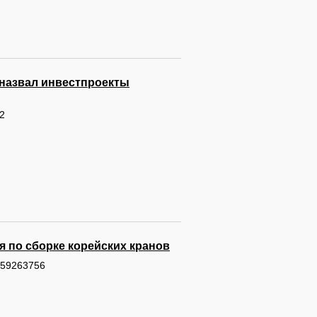
 назвал инвестпроекты
12
 по сборке корейских кранов
3459263756