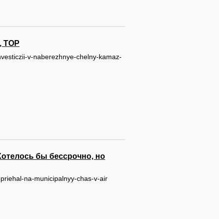
, ТОР
/investiczii-v-naberezhnye-chelny-kamaz-
Хотелось бы бессрочно, но
priehal-na-municipalnyy-chas-v-air