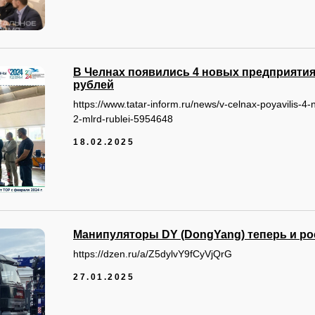
В Челнах появились 4 новых предприятия
рублей
https://www.tatar-inform.ru/news/v-celnax-poyavilis-4-
2-mlrd-rublei-5954648
18.02.2025
Манипуляторы DY (DongYang) теперь и ро
https://dzen.ru/a/Z5dylvY9fCyVjQrG
27.01.2025