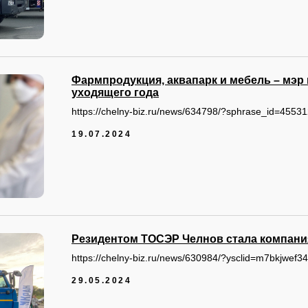
Фармпродукция, аквапарк и мебель – мэр
уходящего года
https://chelny-biz.ru/news/634798/?sphrase_id=4553
19.07.2024
Резидентом ТОСЭР Челнов стала компания
https://chelny-biz.ru/news/630984/?ysclid=m7bkjwef
29.05.2024