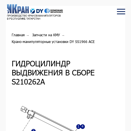
Главная
→
Запчасти на КМУ
→
Крано-манипуляторные установки DY SS1966 ACE
ГИДРОЦИЛИНДР
ВЫДВИЖЕНИЯ В СБОРЕ
S210262A
1
4
7
8
2
5
9
11
3
6