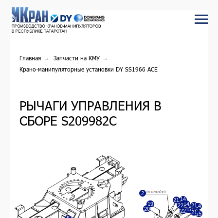
Главная
→
Запчасти на КМУ
→
Крано-манипуляторные установки DY SS1966 ACE
РЫЧАГИ УПРАВЛЕНИЯ В
СБОРЕ S209982C
2
14
21
19
14
22
21
14
20
15
22
21
15
5
18
10
12
11
23
4
13
24
19
20
17
18
14
3
9
25
14
16
10
17
15
14
16
7
15
16
8
6
1