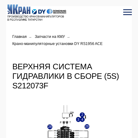
Главная
→
Запчасти на КМУ
→
Крано-манипуляторные установки DY RS1956 ACE
ВЕРХНЯЯ СИСТЕМА
ГИДРАВЛИКИ В СБОРЕ (5S)
2
S212073F
3
4
28
28
1
1-5
1-2
1-3
1-4
1-1
5
6
8
8
7
7
7
7
7
7
7
7
7
7