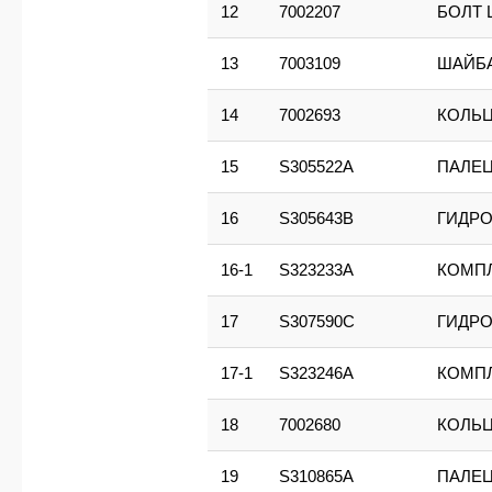
12
7002207
БОЛТ 
13
7003109
ШАЙБ
14
7002693
КОЛЬ
15
S305522A
ПАЛЕ
16
S305643B
ГИДРО
16-1
S323233A
КОМП
17
S307590C
ГИДРО
17-1
S323246A
КОМП
18
7002680
КОЛЬ
19
S310865A
ПАЛЕ