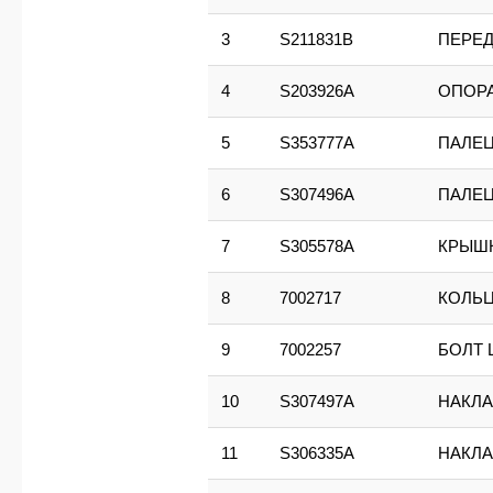
3
S211831B
ПЕРЕД
4
S203926A
ОПОРА
5
S353777A
ПАЛЕ
6
S307496A
ПАЛЕ
7
S305578A
КРЫШ
8
7002717
КОЛЬ
9
7002257
БОЛТ
10
S307497A
НАКЛА
11
S306335A
НАКЛА