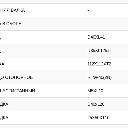
НЯЯ БАЛКА
-
 В СБОРЕ
-
Ц
D40XL41
Ц
D35XL125.5
КА
112X112XT2
ЦО СТОПОРНОЕ
RTW-40(ZN)
 ШЕСТИГРАННЫЙ
M5XL10
ДКА
D40xL20
ДКА
25X50XT10