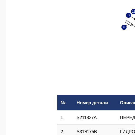
1
8
6
№
Номер детали
Описа
1
S211827A
ПЕРЕД
2
S319175B
ГИДРО