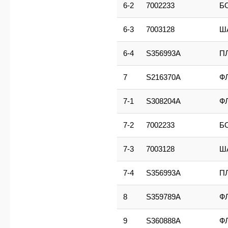
6-2
7002233
Б
6-3
7003128
Ш
6-4
S356993A
П
7
S216370A
Ф
7-1
S308204A
Ф
7-2
7002233
Б
7-3
7003128
Ш
7-4
S356993A
П
8
S359789A
Ф
9
S360888A
Ф