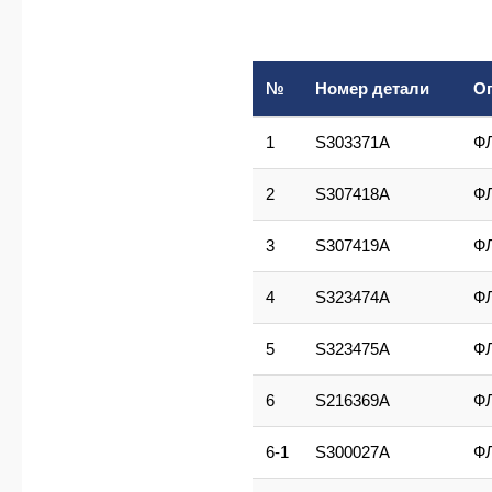
№
Номер детали
О
1
S303371A
Ф
2
S307418A
Ф
3
S307419A
Ф
4
S323474A
Ф
5
S323475A
Ф
6
S216369A
Ф
6-1
S300027A
Ф