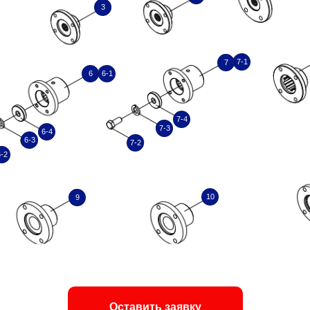
3
7-1
7
6
6-1
7-4
7-3
6-4
6-3
7-2
-2
10
9
Оставить заявку