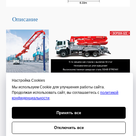
Описание
Настройка Сookies
Контакты
Мы используем Cookie для улучшения работы сайта.
г.Набережные Челны, Индустриальный
Продолжая использовать сайт, вы соглашаетесь с
политикой
конфиденциальности
.
проезд, 33, стр.1
ПОЗВОНИТЬ
Принять все
Отключить все
Сopyright ©2026 ООО "ИКРАН" (ОГРН 1231600055390, ИНН1650428839) -
Обращаем Ваше внимание на то, что информация на данном сайте носит