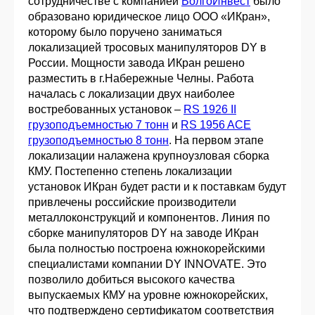
сотрудничестве с компанией
ВолгоИнвест
было
образовано юридическое лицо ООО «ИКран»,
которому было поручено заниматься
локализацией тросовых манипуляторов DY в
России. Мощности завода ИКран решено
разместить в г.Набережные Челны. Работа
началась с локализации двух наиболее
востребованных установок –
RS 1926 II
грузоподъемностью 7 тонн
и
RS 1956 ACE
грузоподъемностью 8 тонн
. На первом этапе
локализации налажена крупноузловая сборка
КМУ. Постепенно степень локализации
установок ИКран будет расти и к поставкам будут
привлечены российские производители
металлоконструкций и компонентов. Линия по
сборке манипуляторов DY на заводе ИКран
была полностью построена южнокорейскими
специалистами компании DY INNOVATE. Это
позволило добиться высокого качества
выпускаемых КМУ на уровне южнокорейских,
что подтверждено сертификатом соответствия