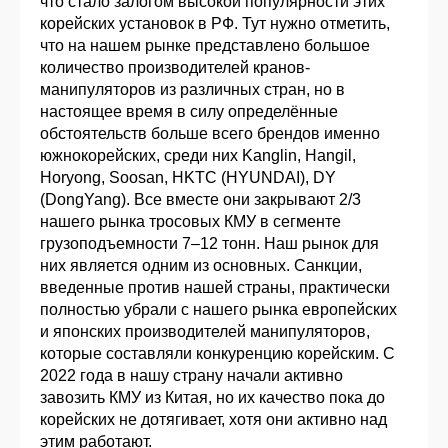
что стало залогом высокой популярности этих
корейских установок в РФ. Тут нужно отметить,
что на нашем рынке представлено большое
количество производителей кранов-
манипуляторов из различных стран, но в
настоящее время в силу определённые
обстоятельств больше всего брендов именно
южнокорейских, среди них Kanglin, Hangil,
Horyong, Soosan, HKTC (HYUNDAI), DY
(DongYang). Все вместе они закрывают 2/3
нашего рынка тросовых КМУ в сегменте
грузоподъемности 7–12 тонн. Наш рынок для
них является одним из основных. Санкции,
введенные против нашей страны, практически
полностью убрали с нашего рынка европейских
и японских производителей манипуляторов,
которые составляли конкуренцию корейским. С
2022 года в нашу страну начали активно
завозить КМУ из Китая, но их качество пока до
корейских не дотягивает, хотя они активно над
этим работают.